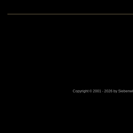
Bezahlmodell
ab
Mai
–
Aprilscherz
Copyright © 2001 - 2026 by Sieben