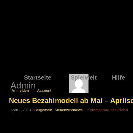
Startseite
Spielwelt
Hilfe
Admin
Anmelden
Account
Neues Bezahlmodell ab Mai – Aprils
für
in
,
Kommentare deaktiviert
April 1, 2018
Allgemein
Siebenwindnews
Ne
Be
ab