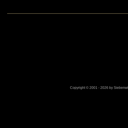
Bezahlmodell
ab
Mai
–
Aprilscherz
Copyright © 2001 - 2026 by Sieben