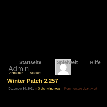
Startseite
Spielwelt
Hilfe
Admin
Anmelden
Account
Winter Patch 2.257
für
in
Kommentare deaktiviert
Dezember 16, 2011
Siebenwindnews
Winter
Patch
2.257