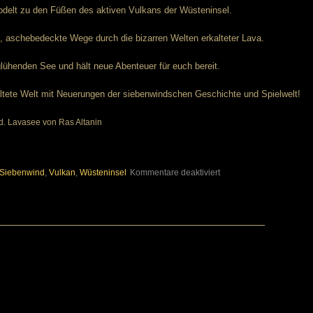
odelt zu den Füßen des aktiven Vulkans der Wüsteninsel.
lte, aschebedeckte Wege durch die bizarren Welten erkalteter Lava.
lühenden See und hält neue Abenteuer für euch bereit.
taltete Welt mit Neuerungen der siebenwindschen Geschichte und Spielwelt!
für
Siebenwind
,
Vulkan
,
Wüsteninsel
Kommentare deaktiviert
Siebenwind
präsentiert: