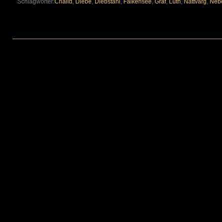
Schlagwörter:
Chalid
,
Diebe
,
Diebstahl
,
Falkensee
,
Graf
,
Luth
,
Nattvarg
,
Neb