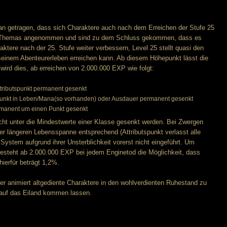
ran getragen, dass sich Charaktere auch nach dem Erreichen der Stufe 25
des Themas angenommen und sind zu dem Schluss gekommen, dass es
aktere nach der 25. Stufe weiter verbessern, Level 25 stellt quasi den
seinem Abenteurerleben erreichen kann. Ab diesem Höhepunkt lässt die
 wird dies, ab erreichen von 2.000.000 EXP wie folgt:
Attributspunkt permanent gesenkt
Punkt in Leben/Mana(so vorhanden) oder Ausdauer permanent gesenkt
ermanent um einen Punkt gesenkt
icht unter die Mindestwerte einer Klasse gesenkt werden. Bei Zwergen
rer längeren Lebensspanne entsprechend (Attributspunkt verlasst alle
 System aufgrund ihrer Unsterblichkeit vorerst nicht eingeführt. Um
 besteht ab 2.000.000 EXP bei jedem Enginetod die Möglichkeit, dass
hierfür beträgt 1,2%.
er animiert altgediente Charaktere in den wohlverdienten Ruhestand zu
 auf das Eiland kommen lassen.