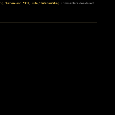
für
ung
,
Siebenwind
,
Skill
,
Stufe
,
Stufenaufstieg
Kommentare deaktiviert
(Aprilscherz)
Charakterentwi
nach
Stufe
25