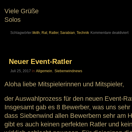
Viele Grüße
Solos
fü
Schlagwörter:
Iikith
,
Rat
,
Ratler
,
Sarabian
,
Technik
Kommentare deaktiviert
Sa
–
N
Ra
Neuer Event-Ratler
fü
di
in
,
Juli 25, 2017
Allgemein
Siebenwindnews
Te
Aloha liebe Mitspielerinnen und Mitspieler,
der Auswahlprozess für den neuen Event-Rat
Insgesamt gab es 8 Bewerber, was uns sehr f
dass Siebenwind allen Bewerbern sehr am He
gibt es auch keinen perfekten Ratler und kei