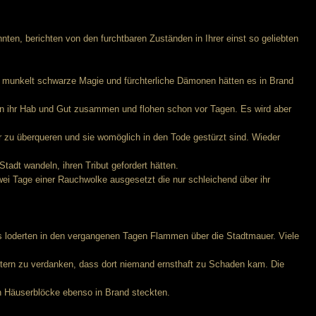
nten, berichten von den furchtbaren Zuständen in Ihrer einst so geliebten
n munkelt schwarze Magie und fürchterliche Dämonen hätten es in Brand
ten ihr Hab und Gut zusammen und flohen schon vor Tagen. Es wird aber
r zu überqueren und sie womöglich in den Tode gestürzt sind. Wieder
adt wandeln, ihren Tribut gefordert hätten.
wei Tage einer Rauchwolke ausgesetzt die nur schleichend über ihr
s loderten in den vergangenen Tagen Flammen über die Stadtmauer. Viele
ttern zu verdanken, dass dort niemand ernsthaft zu Schaden kam. Die
n Häuserblöcke ebenso in Brand steckten.