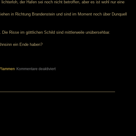
lichterloh, der Hafen sei noch nicht betroffen, aber es ist wohl nur eine
ziehen in Richtung Brandenstein und sind im Moment noch über Dunquell
 Die Risse im göttlichen Schild sind mittlerweile unübersehbar.
ahnsinn ein Ende haben?
für
Flammen
Kommentare deaktiviert
Falkensee
in
Flammen