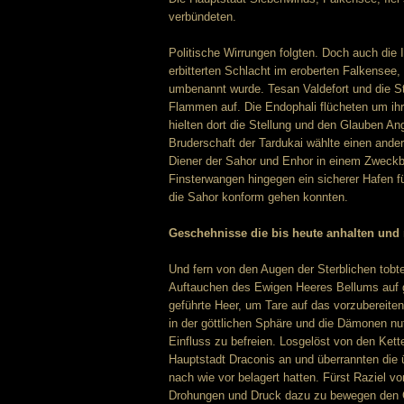
verbündeten.
Politische Wirrungen folgten. Doch auch die I
erbitterten Schlacht im eroberten Falkensee,
umbenannt wurde. Tesan Valdefort und die Sta
Flammen auf. Die Endophali flücheten um ih
hielten dort die Stellung und den Glauben A
Bruderschaft der Tardukai wählte einen ande
Diener der Sahor und Enhor in einem Zweckb
Finsterwangen hingegen ein sicherer Hafen f
die Sahor konform gehen konnten.
Geschehnisse die bis heute anhalten und
Und fern von den Augen der Sterblichen tobte
Auftauchen des Ewigen Heeres Bellums auf g
geführte Heer, um Tare auf das vorzubereite
in der göttlichen Sphäre und die Dämonen n
Einfluss zu befreien. Losgelöst von den Ket
Hauptstadt Draconis an und überrannten die 
nach wie vor belagert hatten. Fürst Raziel v
Drohungen und Druck dazu zu bewegen den Gl