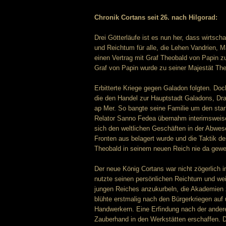
Chronik Cortans seit 26. nach Hilgorad:
Drei Götterläufe ist es nun her, dass wirtsc
und Reichtum für alle, die Lehen Vandrien, M
einen Vertrag mit Graf Theobald von Papin z
Graf von Papin wurde zu seiner Majestät The
Erbitterte Kriege gegen Galadon folgten. Do
die den Handel zur Hauptstadt Galadons, Dra
ap Mer. So bangte seine Familie um den star
Relator Sanno Fedea übernahm interimsweise 
sich den weltlichen Geschäften in der Abwes
Fronten aus belagert wurde und die Taktik 
Theobald in seinem neuen Reich nie da gewe
Der neue König Cortans war nicht zögerlich i
nutzte seinen persönlichen Reichtum und wei
jungen Reiches anzukurbeln, die Akademien z
blühte erstmalig nach den Bürgerkriegen auf
Handwerkern. Eine Erfindung nach der anderen
Zauberhand in den Werkstätten erschaffen. 