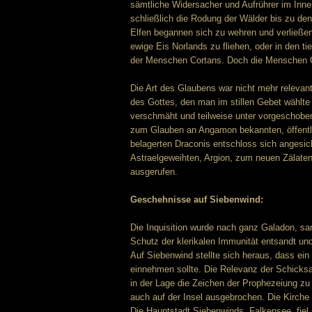
sämtliche Widersacher und Aufrührer im Inner
schließlich die Rodung der Wälder bis zu den
Elfen begannen sich zu wehren und verließen 
ewige Eis Norlands zu fliehen, oder in den t
der Menschen Cortans. Doch die Menschen C
Die Art des Glaubens war nicht mehr relevan
des Gottes, den man im stillen Gebet wählte
verschmäht und teilweise unter vorgeschoben
zum Glauben an Angamon bekannten, öffentlic
belagerten Draconis entschloss sich angesi
Astraelgeweihten, Argion, zum neuen Zälaten 
ausgerufen.
Geschehnisse auf Siebenwind:
Die Inquisition wurde nach ganz Galadon, sa
Schutz der klerikalen Immunität entsandt un
Auf Siebenwind stellte sich heraus, dass ei
einnehmen sollte. Die Relevanz der Schicks
in der Lage die Zeichen der Prophezeiung zu i
auch auf der Insel ausgebrochen. Die Kirche
Die Hauptstadt Siebenwinds, Falkensee, fiel