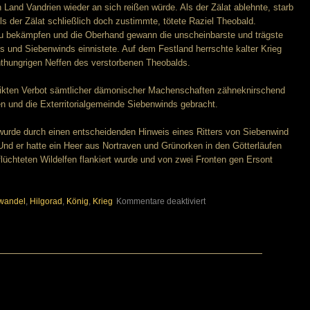
n Land Vandrien wieder an sich reißen würde. Als der Zälat ablehnte, starb
s der Zälat schließlich doch zustimmte, tötete Raziel Theobald.
u bekämpfen und die Oberhand gewann die unscheinbarste und trägste
s und Siebenwinds einnistete. Auf dem Festland herrschte kalter Krieg
thungrigen Neffen des verstorbenen Theobalds.
ikten Verbot sämtlicher dämonischer Machenschaften zähneknirschend
n und die Exterritorialgemeinde Siebenwinds gebracht.
wurde durch einen entscheidenden Hinweis eines Ritters von Siebenwind
 Und er hatte ein Heer aus Nortraven und Grünorken in den Götterläufen
üchteten Wildelfen flankiert wurde und von zwei Fronten gen Ersont
für
rwandel
,
Hilgorad
,
König
,
Krieg
Kommentare deaktiviert
Die
Chronik
Cortans
und
der
Götterwandel