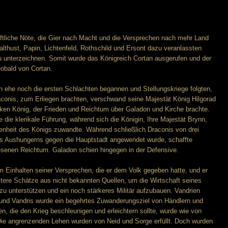
haftliche Nöte, die Gier nach Macht und die Versprechen nach mehr Land
althust, Papin, Lichtenfeld, Rothschild und Ersont dazu veranlassten
u unterzeichnen. Somit wurde das Königreich Cortan ausgerufen und der
obald von Cortan.
ch ehe noch die ersten Schlachten begannen und Stellungskriege folgten,
conis, zum Erliegen brachten, verschwand seine Majestät König Hilgorad
ken König, der Frieden und Reichtum über Galadon und Kirche brachte.
die klerikale Führung, während sich die Königin, Ihre Majestät Brynn,
enheit des Königs zuwandte. Während schließlich Draconis von drei
des Aushungerns gegen die Hauptstadt angewendet wurde, schaffte
senen Reichtum. Galadon schien hingegen in der Defensive.
m Einhalten seiner Versprechen, die er dem Volk gegeben hatte, und er
tere Schätze aus nicht bekannten Quellen, um die Wirtschaft seines
u unterstützen und ein noch stärkeres Militär aufzubauen. Vandrien
 und Vandris wurde ein begehrtes Zuwanderungsziel von Händlern und
, die den Krieg beschleunigen und erleichtern sollte, wurde wie von
Die angrenzenden Lehen wurden von Neid und Sorge erfüllt. Doch wurden