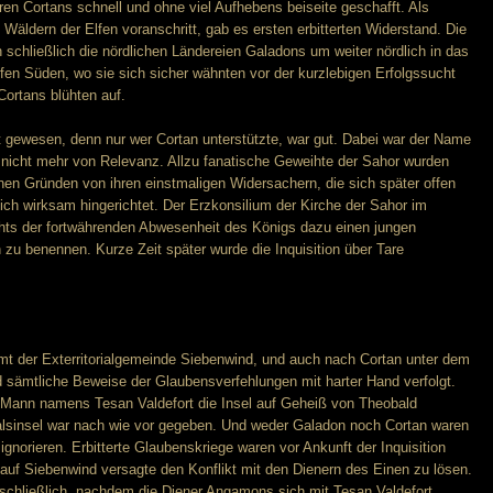
en Cortans schnell und ohne viel Aufhebens beiseite geschafft. Als
 Wäldern der Elfen voranschritt, gab es ersten erbitterten Widerstand. Die
schließlich die nördlichen Ländereien Galadons um weiter nördlich in das
iefen Süden, wo sie sich sicher wähnten vor der kurzlebigen Erfolgssucht
ortans blühten auf.
t gewesen, denn nur wer Cortan unterstützte, war gut. Dabei war der Name
 nicht mehr von Relevanz. Allzu fanatische Geweihte der Sahor wurden
en Gründen von ihren einstmaligen Widersachern, die sich später offen
h wirksam hingerichtet. Der Erzkonsilium der Kirche der Sahor im
chts der fortwährenden Abwesenheit des Königs dazu einen jungen
zu benennen. Kurze Zeit später wurde die Inquisition über Tare
mt der Exterritorialgemeinde Siebenwind, und auch nach Cortan unter dem
d sämtliche Beweise der Glaubensverfehlungen mit harter Hand verfolgt.
n Mann namens Tesan Valdefort die Insel auf Geheiß von Theobald
alsinsel war nach wie vor gegeben. Und weder Galadon noch Cortan waren
gnorieren. Erbitterte Glaubenskriege waren vor Ankunft der Inquisition
 auf Siebenwind versagte den Konflikt mit den Dienern des Einen zu lösen.
 schließlich, nachdem die Diener Angamons sich mit Tesan Valdefort