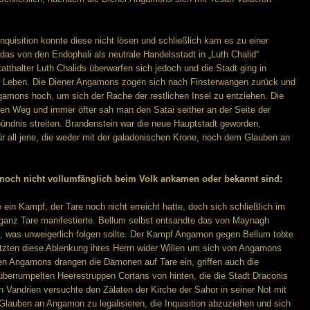
nquisition konnte diese nicht lösen und schließlich kam es zu einer
 das von den Endophali als neutrale Handelsstadt in „Luth Chalid“
tthalter Luth Chalids überwarfen sich jedoch und die Stadt ging in
r Leben. Die Diener Angamons zogen sich nach Finsterwangen zurück und
ngamons hoch, um sich der Rache der restlichen Insel zu entziehen. Die
ren Weg und immer öfter sah man den Satai seither an der Seite der
ündnis streiten. Brandenstein war die neue Hauptstadt geworden,
ür all jene, die weder mit der galadonischen Krone, noch dem Glauben an
 noch nicht vollumfänglich beim Volk ankamen oder bekannt sind:
 ein Kampf, der Tare noch nicht erreicht hatte, doch sich schließlich im
anz Tare manifestierte. Bellum selbst entsandte das von Maynagh
n, was unweigerlich folgen sollte. Der Kampf Angamon gegen Bellum tobte
utzten diese Ablenkung ihres Herrn wider Willen um sich von Angamons
ten Angamons drangen die Dämonen auf Tare ein, griffen auch die
überrumpelten Heerestruppen Cortans von hinten, die die Stadt Draconis
on Vandrien versuchte den Zälaten der Kirche der Sahor in seiner Not mit
auben an Angamon zu legalisieren, die Inquisition abzuziehen und sich