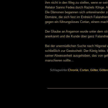
ihm nicht in den Weg zu stellen, wenn er sei
Relator Sanno Fedea durch Raziels Klinge. Al
Die Dämonen begannen sich untereinander z
Domäne, die sich fest im Erdreich Falandrien
gegen ein führungsloses Cortan, einem mach
Der Glaube an Angamon wurde unter dem str
anerkannt und die Kunde über ganz Falandrie
Bei der unermüdlichen Suche nach Hilgorad 
schließlich zur Gewissheit: Der König lebte.
seiner Abwesenheit ausgehoben, das von gefl
marschieren sollte…
Schlagwörter:
Chronik
,
Cortan
,
Götter
,
Götte