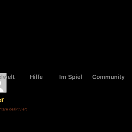
elwelt
Hilfe
Im Spiel
Community
er
für
are deaktiviert
Siebenwind
Spamfilter