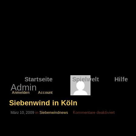
Startseite
Spielwelt
Hilfe
Admin
Anmelden
Account
Siebenwind in Köln
für
in
Kommentare deaktiviert
März 10, 2009
Siebenwindnews
Siebenwind
in
Köln