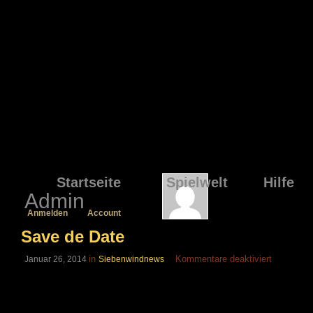
Startseite
Spielwelt
Hilfe
Admin
Anmelden
Account
Save de Date
für
in
Kommentare deaktiviert
Januar 26, 2014
Siebenwindnews
Save
de
Date