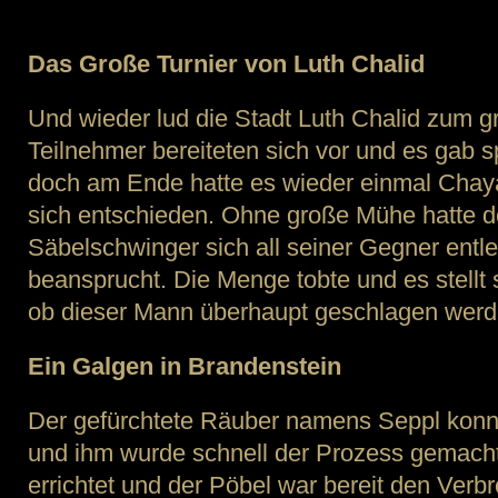
Sie
–
Ein
Das Große Turnier von Luth Chalid
Gal
viel
Und wieder lud die Stadt Luth Chalid zum gr
Mag
und
Teilnehmer bereiteten sich vor und es gab 
ein
doch am Ende hatte es wieder einmal Chayal
Tur
sich entschieden. Ohne große Mühe hatte d
Säbelschwinger sich all seiner Gegner entle
beansprucht. Die Menge tobte und es stellt 
ob dieser Mann überhaupt geschlagen we
Ein Galgen in Brandenstein
Der gefürchtete Räuber namens Seppl konnt
und ihm wurde schnell der Prozess gemach
errichtet und der Pöbel war bereit den Ver