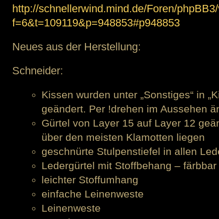
Herstellung
http://schnellerwind.mind.de/Foren/phpBB3
f=6&t=109119&p=948853#p948853
Neues aus der Herstellung:
Schneider:
Kissen wurden unter „Sonstiges“ in „K
geändert. Per !drehen im Aussehen ä
Gürtel von Layer 15 auf Layer 12 geän
über den meisten Klamotten liegen
geschnürte Stulpenstiefel in allen Led
Ledergürtel mit Stoffbehang – färbbar
leichter Stoffumhang
einfache Leinenweste
Leinenweste