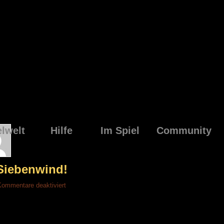
elwelt
Hilfe
Im Spiel
Community
Siebenwind!
für
Kommentare deaktiviert
Frohe
Weihnachten,
Siebenwind!