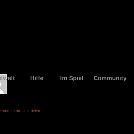
elwelt
Hilfe
Im Spiel
Community
für
Kommentare deaktiviert
Ende
der
Winterzeit