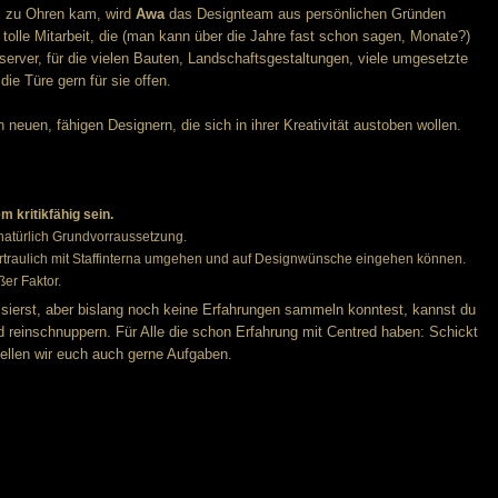
ts zu Ohren kam, wird
Awa
das Designteam aus persönlichen Gründen
e tolle Mitarbeit, die (man kann über die Jahre fast schon sagen, Monate?)
erver, für die vielen Bauten, Landschaftsgestaltungen, viele umgesetzte
ie Türe gern für sie offen.
neuen, fähigen Designern, die sich in ihrer Kreativität austoben wollen.
m kritikfähig sein.
 natürlich Grundvorraussetzung.
rtraulich mit Staffinterna umgehen und auf Designwünsche eingehen können.
ßer Faktor.
ssierst, aber bislang noch keine Erfahrungen sammeln konntest, kannst du
nd reinschnuppern. Für Alle die schon Erfahrung mit Centred haben: Schickt
ellen wir euch auch gerne Aufgaben.