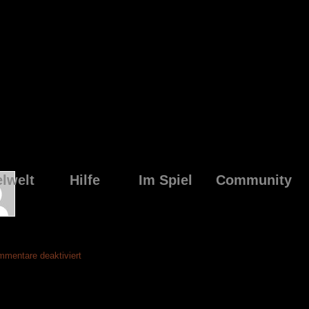
elwelt
Hilfe
Im Spiel
Community
für
mentare deaktiviert
Eventler
gesucht!