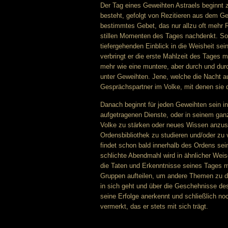
Der Tag eines Geweihten Astraels beginnt z
besteht, gefolgt von Rezitieren aus dem G
bestimmtes Gebet, das nur allzu oft mehr R
stillen Momenten des Tages nachdenkt. So
tiefergehenden Einblick in die Weisheit se
verbringt er die erste Mahlzeit des Tages
mehr wie eine muntere, aber durch und du
unter Geweihten. Jene, welche die Nacht 
Gesprächspartner im Volke, mit denen sie d
Danach beginnt für jeden Geweihten sein in
aufgetragenen Dienste, oder in seinem ga
Volke zu stärken oder neues Wissen anzus
Ordensbibliothek zu studieren und/oder zu
findet schon bald innerhalb des Ordens se
schlichte Abendmahl wird in ähnlicher Weis
die Taten und Erkenntnisse seines Tages mi
Gruppen aufteilen, um andere Themen zu di
in sich geht und über die Geschehnisse de
seine Erfolge anerkennt und schließlich n
vermerkt, das er stets mit sich trägt.