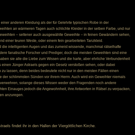
einer anderen Kleidung als der für Gelehrte typischen Robe in der
weihten an wärmeren Tagen auch schlichte Kleider in der selben Farbe, und nur
eweihten – seltener auch ausgewählte Geweihte – in feinen Gewändern sehen,
 einer teuren Weste, oder einem fein gearbeiteten Tanzkleid.
d die intelligenten Augen und das zumeist wissende, manchmal rätselhafte
dere fanatische Forscher und Prediger, doch die meisten Geweihten sind eine
n sie alle die Liebe zum Wissen und die harte, aber ehrliche Verbundenheit
 einen Jünger Astraels gegen ein Gesetz verstoßen sehen, oder dabei
 zu lassen, denn beides bedeutete nicht nur in den meisten Fällen einen
 der schlimmsten Sünden vor ihrem Herrn. Auch wird ein Geweihter niemals
verwehren, solange dieses Wissen weder den Fragenden noch andere
ten Einauges jedoch die Angewohnheit, ihre Antworten in Rätsel zu verpacken,
ken anzuregen.
aels findet ihr in den Hallen der Viergöttlichen Kirche.