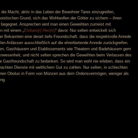
n die Macht, aktiv in das Leben der Bewohner Tares einzugreifen,
stischen Grund, sich das Wohlwollen der Götter zu sichern – ihren
t begegnet. Ansprechen wird man einen Geweihten zumeist mit
n mit einem „
Ehrbare(r) Herr(in)
“ davor. Nur selten entwickelt sich
 Bekannten eine derart tiefe Freundschaft, dass die respektvolle Anrede
iellen Anlässen ausschließlich auf die ehrerbietende Anrede zurückgreifen.
rnen, Gasthäusern und Etablissements wie Theatern und Badehäusern gern
nwesenheit, und nicht selten sprechen die Geweihten beim Verlassen des
e Gastfreundschaft zu bedanken. So wird man wohl nie erleben, dass ein
rachten Dienste mit weltlichem Gut zu zahlen. Nur selten, in schlechten
einen Obolus in Form von Münzen aus dem Ordensvermögen, weniger als
ung.