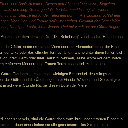
s Freud‘ und Dank zu lehren, Dienen den Allmächt’gen weise, Begleiten
n, weis‘ und klug, Gefeit gen falsche Worte und Betrug, Schwertes
gt ihn’n im Blut,
Hirtes Kinder, ruhig und fromm, Als Erlösung Schlaf und
eben, Nach Lieb‘ und Freude soll’n wir streben.
Gesandt der Götter Wort
rechen, So folget, Leute, ihren Wegen, Und mit Euch sei der Götter Segen!
 Auszug aus dem Theaterstück „Die Bekehrung“ von Iliandrus Hohenbrunn.
n der Götter, seien es nun die Viere oder die Elementarherren, der Eine
en der Orks oder das elfische Terthao. Und manche unter ihnen fühlen sich
nzlich ihrem Herrn oder ihrer Herrin zu widmen, seine Worte vor dem Volke
t den einfachen Männern und Frauen Tares zugänglich zu machen.
-Götter-Glaubens, stellen einen wichtigen Bestandteil des Alltags auf
hr der Götter und die Überbringer ihrer Gnade. Weisheit und Gerechtigkeit
 in schwerer Stunde Rat bei diesen Boten der Viere.
icher nicht sein, sind die Götter doch trotz ihrer unbestrittenen Einheit in
esetzt – doch eines haben sie alle gemeinsam: Das Spielen eines