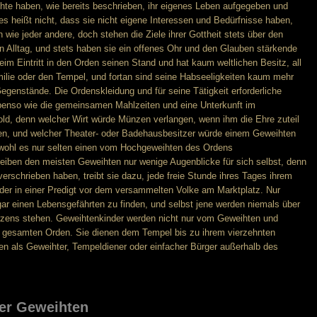
ihte haben, wie bereits beschrieben, ihr eigenes Leben aufgegeben und
es heißt nicht, dass sie nicht eigene Interessen und Bedürfnisse haben,
wie jeder andere, doch stehen die Ziele ihrer Gottheit stets über den
en Alltag, und stets haben sie ein offenes Ohr und den Glauben stärkende
beim Eintritt in den Orden seinen Stand und hat kaum weltlichen Besitz, all
ilie oder den Tempel, und fortan sind seine Habseeligkeiten kaum mehr
Gegenstände. Die Ordenskleidung und für seine Tätigkeit erforderliche
benso wie die gemeinsamen Mahlzeiten und eine Unterkunft im
old, denn welcher Wirt würde Münzen verlangen, wenn ihm die Ehre zuteil
ten, und welcher Theater- oder Badehausbesitzer würde einem Geweihten
wohl es nur selten einen vom Hochgeweihten des Ordens
leiben den meisten Geweihten nur wenige Augenblicke für sich selbst, denn
 verschrieben haben, treibt sie dazu, jede freie Stunde ihres Tages ihrem
er in einer Predigt vor dem versammelten Volke am Marktplatz. Nur
gar einen Lebensgefährten zu finden, und selbst jene werden niemals über
Herzens stehen. Geweihtenkinder werden nicht nur vom Geweihten und
gesamten Orden. Sie dienen dem Tempel bis zu ihrem vierzehnten
ben als Geweihter, Tempeldiener oder einfacher Bürger außerhalb des
er Geweihten