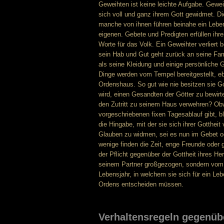
Geweihten ist keine leichte Aufgabe. Gewe
sich voll und ganz ihrem Gott gewidmet. Di
manche von ihnen führen beinahe ein Leben 
eigenen. Gebete und Predigten erfüllen ihr
Worte für das Volk. Ein Geweihter verliert 
sein Hab und Gut geht zurück an seine Fam
als seine Kleidung und einige persönliche 
Dinge werden vom Tempel bereitgestellt, e
Ordenshaus. So gut wie nie besitzen sie G
wird, einen Gesandten der Götter zu bewir
den Zutritt zu seinem Haus verwehren? Ob
vorgeschriebenen fixen Tagesablauf gibt, b
die Hingabe, mit der sie sich ihrer Gottheit
Glauben zu widmen, sei es nun im Gebet od
wenige finden die Zeit, enge Freunde oder 
der Pflicht gegenüber der Gottheit ihres 
seinem Partner großgezogen, sondern vom 
Lebensjahr, in welchem sie sich für ein Le
Ordens entscheiden müssen.
Verhaltensregeln gegenüb