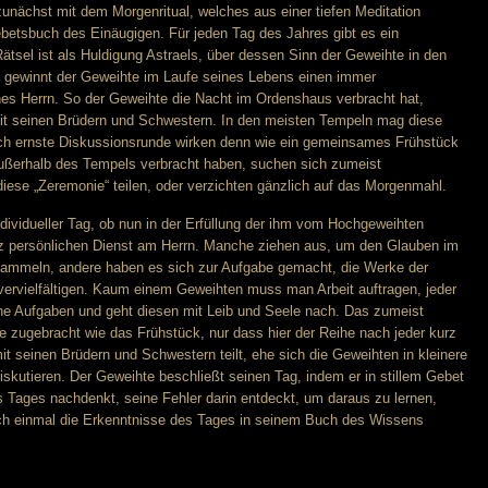
unächst mit dem Morgenritual, welches aus einer tiefen Meditation
ebetsbuch des Einäugigen. Für jeden Tag des Jahres gibt es ein
ätsel ist als Huldigung Astraels, über dessen Sinn der Geweihte in den
 gewinnt der Geweihte im Laufe seines Lebens einen immer
ines Herrn. So der Geweihte die Nacht im Ordenshaus verbracht hat,
 mit seinen Brüdern und Schwestern. In den meisten Tempeln mag diese
rch ernste Diskussionsrunde wirken denn wie ein gemeinsames Frühstück
außerhalb des Tempels verbracht haben, suchen sich zumeist
iese „Zeremonie“ teilen, oder verzichten gänzlich auf das Morgenmahl.
dividueller Tag, ob nun in der Erfüllung der ihm vom Hochgeweihten
nz persönlichen Dienst am Herrn. Manche ziehen aus, um den Glauben im
ammeln, andere haben es sich zur Aufgabe gemacht, die Werke der
 vervielfältigen. Kaum einem Geweihten muss man Arbeit auftragen, jeder
ine Aufgaben und geht diesen mit Leib und Seele nach. Das zumeist
e zugebracht wie das Frühstück, nur dass hier der Reihe nach jeder kurz
t seinen Brüdern und Schwestern teilt, ehe sich die Geweihten in kleinere
skutieren. Der Geweihte beschließt seinen Tag, indem er in stillem Gebet
s Tages nachdenkt, seine Fehler darin entdeckt, um daraus zu lernen,
och einmal die Erkenntnisse des Tages in seinem Buch des Wissens