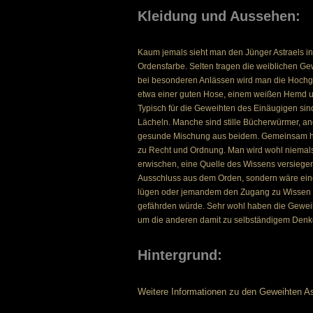
Kleidung und Aussehen:
Kaum jemals sieht man den Jünger Astraels in 
Ordensfarbe. Selten tragen die weiblichen Ge
bei besonderen Anlässen wird man die Hochg
etwa einer guten Hose, einem weißen Hemd und
Typisch für die Geweihten des Einäugigen sin
Lächeln. Manche sind stille Bücherwürmer, an
gesunde Mischung aus beidem. Gemeinsam habe
zu Recht und Ordnung. Man wird wohl niemals
erwischen, eine Quelle des Wissens versiegen
Ausschluss aus dem Orden, sondern wäre eine
lügen oder jemandem den Zugang zu Wissen 
gefährden würde. Sehr wohl haben die Geweih
um die anderen damit zu selbständigem Den
Hintergrund:
Weitere Informationen zu den Geweihten Astr