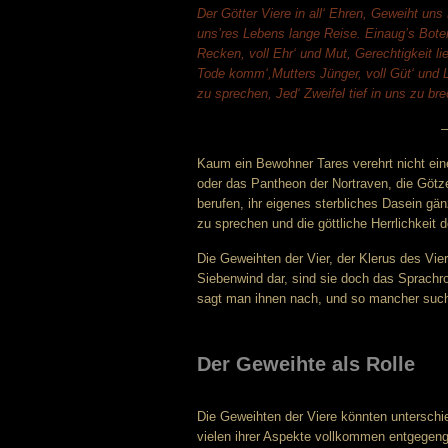
Der Götter Viere in all‘ Ehren, Geweiht un
uns’res Lebens lange Reise.
Einaug’s Bote
Recken, voll Ehr‘ und Mut, Gerechtigkeit lie
Tode komm‘,Mutters Jünger, voll Güt‘ und L
zu sprechen, Jed‘ Zweifel tief in uns zu b
–
Kaum ein Bewohner Tares verehrt nicht eine
oder das Pantheon der Nortraven, die Götz
berufen, ihr eigenes sterbliches Dasein gä
zu sprechen und die göttliche Herrlichkei
Die Geweihten der Vier, der Klerus des Vier
Siebenwind dar, sind sie doch das Sprachro
sagt man ihnen nach, und so mancher sucht
Der Geweihte als Rolle
Die Geweihten der Viere könnten unterschiedl
vielen ihrer Aspekte vollkommen entgegeng