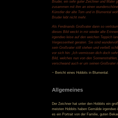
Bruder, ein sehr guter Zeichner und Maler 
zusammen mit ihm an einen wunderschönen 
Künstler der alte Tom und in Blumental woh
Bruder lebt nicht mehr.
Als Ferdinands Großvater dann so verträumt
dieses Bild weckt in mir wieder alte Erinne
irgendwo leise auf den weichen Teppich la
Vergessenheit geraten. Sie sind wundervoll
sein Großvater still stehen und verließ sc
vor sich hin: „Ich vermissen dich doch seh
Bild, welches nun von den Sonnenstrahlen, 
verschwand auch er um seinen Großvater n
~ Bericht eines Hobbits in Blumental.
Allgemeines
Der Zeichner hat unter den Hobbits ein gro
meisten Hobbits haben Gemälde irgendwo i
es ein Portrait von der Familie, guten Beka