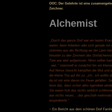
OOC: Der Gelehrte ist eine zusamengele
Zeichner.
Alchemist
„Durch das ganze Dorf war ein lautes Krac
waren, beim Arbeiten oder sich gerade mit
stürmten aus der Richtung wo der Lärm he
hinunter zu den Zimmern des Dorfalchemis
Türe war weit aufgerissen. Nimo selber kam
..wie..“ stammelt er zunächst bis ein klein
Auf Nimos Gesicht kämpften die Wut und d
die kleine Tira auf ihn zu. „ich.. ich woll
da ist mir eine davon ins Feuer gefallen. 
leise das, dass schon alles irgendwie wied
Sie waren froh das nichts wirklich schli
war nichts neues… das geschah mehrmals j
ausprobierte.“
~ Ein Bericht aus dem schönen Dorf Farnh