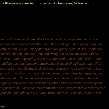
gte Klasse aus
dem halblingischen
Alchemisten, Schreiber und
hen und Poltern zu hören. Alle Hobbits, egal ob sie gerade beim Essen
 der ein oder anderen Hobbitfrau am Wasserfall gemütlich gemacht hatten
rkam. Schon wenige Zeit später stand das ganze Dorf um das Treppchen
ten Nimo herum. Aus den Fenstern drang dunkel Rauchwolken und die
 etwas später angelaufen und starrte wie verdattert auf sein Heim. „Was
er Lüttling aus den langsam verwehenden Rauchwolken heraus trat. „Tira!“
ie Angst um die Oberhand, doch bevor er noch etwas sagen konnte kam
te das nicht… wirklich… ich hab nur ein wenig mit den Flaschen gespielt…und
Seufzend nahm Nimos seine kleine Nichte in den Arm und versicherte ihr
er gut werden würde. Die restlichen Dorfbewohner verteilten sich langsam.
mmes passiert ist… dass Nimos Wohnzimmer neu eingerichtet werden musste
ährlich und auch ab und zu dann wenn der Meister selber wieder etwas
ügel.