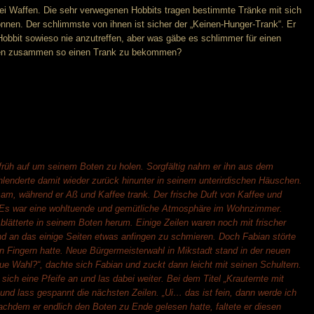
rlei Waffen. Die sehr verwegenen Hobbits tragen bestimmte Tränke mit sich
önnen. Der schlimmste von ihnen ist sicher der „Keinen-Hunger-Trank“. Er
n Hobbit sowieso nie anzutreffen, aber was gäbe es schlimmer für einen
ssen zusammen so einen Trank zu bekommen?
früh auf um seinem Boten zu holen. Sorgfältig nahm er ihn aus dem
lenderte damit wieder zurück hinunter in seinem unterirdischen Häuschen.
m, während er Aß und Kaffee trank. Der frische Duft von Kaffee und
. Es war eine wohltuende und gemütliche Atmosphäre im Wohnzimmer.
lätterte in seinem Boten herum. Einige Zeilen waren noch mit frischer
d an das einige Seiten etwas anfingen zu schmieren. Doch Fabian störte
n Fingern hatte. Neue Bürgermeisterwahl in Mikstadt stand in der neuen
e Wahl?“, dachte sich Fabian und zuckt dann leicht mit seinen Schultern.
ich eine Pfeife an und las dabei weiter. Bei dem Titel „Krauternte mit
nd lass gespannt die nächsten Zeilen. „Ui… das ist fein, dann werde ich
achdem er endlich den Boten zu Ende gelesen hatte, faltete er diesen