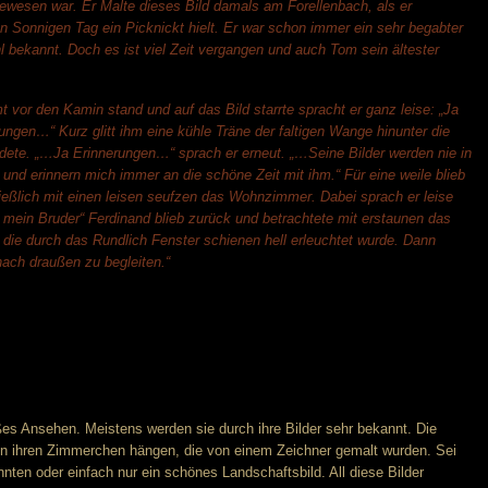
gewesen war. Er Malte dieses Bild damals am Forellenbach, als er
Sonnigen Tag ein Picknickt hielt. Er war schon immer ein sehr begabter
l bekannt. Doch es ist viel Zeit vergangen und auch Tom sein ältester
 vor den Kamin stand und auf das Bild starrte spracht er ganz leise: „Ja
rungen…“ Kurz glitt ihm eine kühle Träne der faltigen Wange hinunter die
ndete. „…Ja Erinnerungen…“ sprach er erneut. „…Seine Bilder werden nie in
 und erinnern mich immer an die schöne Zeit mit ihm.“ Für eine weile blieb
hließlich mit einen leisen seufzen das Wohnzimmer. Dabei sprach er leise
r mein Bruder“ Ferdinand blieb zurück und betrachtete mit erstaunen das
die durch das Rundlich Fenster schienen hell erleuchtet wurde. Dann
ach draußen zu begleiten.“
ßes Ansehen. Meistens werden sie durch ihre Bilder sehr bekannt. Die
n ihren Zimmerchen hängen, die von einem Zeichner gemalt wurden. Sei
nnten oder einfach nur ein schönes Landschaftsbild. All diese Bilder