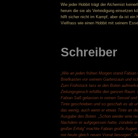
Wie jeder Hobbit trägt der Alchemist keine
herum die sie als Verteidigung einsetzen k
hilft sicher nicht im Kampf, aber da ist ei
Vielfrass wie einen Hobbit mit seinem E
Schreiber
„Wie an jeden frühen Morgen stand Fabian 
Briefkasten vor seinem Gartenzaun und sch
Zum Frühstück lass er den Boten aufmerksa
Zeitungsgeruch erfüllte den ganzen Raum
Fabian Saß gelassen in seinen Sessel und b
Tinte geschrieben und so geschah es ab un
das wenig, auch wenn er etwas Tinte an de
Ausgabe des Boten. „Schon wieder eine neu
Nachdem er aufgegessen hatte, zündete er s
großer Erfolg“ machte Fabian große Augen u
mir heute gleich neuen Vorrat besorgen“. N